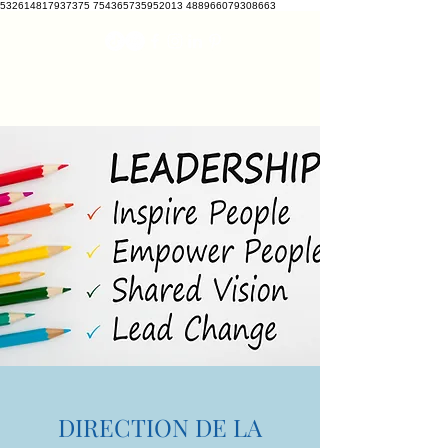
532614817937375 754365735952013 488966079308663
VETCRATE
vetcrate@gmail.com
DIRECTION DE LA