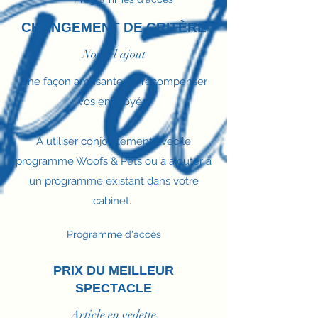
CHANGEMENT DE CRITÈRE
Nouvel ajout
Une façon amusante de récompenser
vos employés!
À utiliser conjointement avec le
programme Woofs & Pets ou à ajouter à
un programme existant dans votre
cabinet.
Programme d'accès
PRIX DU MEILLEUR
SPECTACLE
Article en vedette