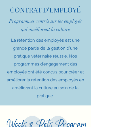
CONTRAT D'EMPLOYÉ
Programmes centrés sur les employés
qui améliorent la culture
La rétention des employés est une
grande partie de la gestion d'une
pratique vétérinaire réussie. Nos
programmes d'engagement des
employés ont été conçus pour créer et
améliorer la rétention des employés en
améliorant la culture au sein de la
pratique.