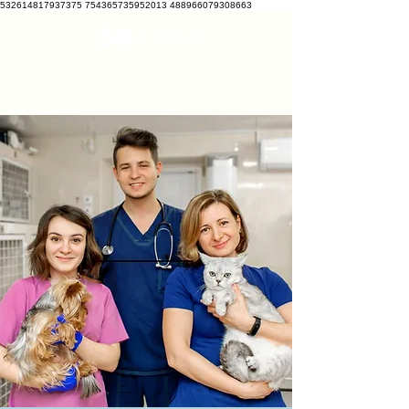
532614817937375 754365735952013 488966079308663
VETCRATE
vetcrate@gmail.com