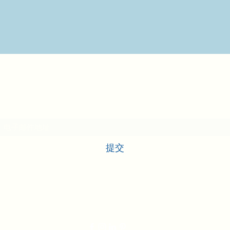
兽医箱
订阅表格
提交
vetcrate@gmail.com